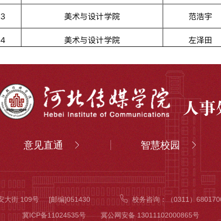
意见直通
智慧校园
大街 109号
[邮编]051430
校务咨询：
（0311）680170
冀ICP备11024535号
冀公网安备 13011102000865号