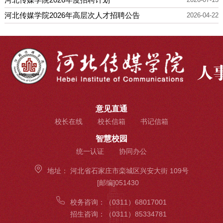
河北传媒学院2026年高层次人才招聘公告
2026-04-22
意见直通
校长在线
校长信箱
书记信箱
智慧校园
统一认证
协同办公
地址：
河北省石家庄市栾城区兴安大街 109号
[邮编]051430
校务咨询：
（0311）68017001
招生咨询：
（0311）85334781